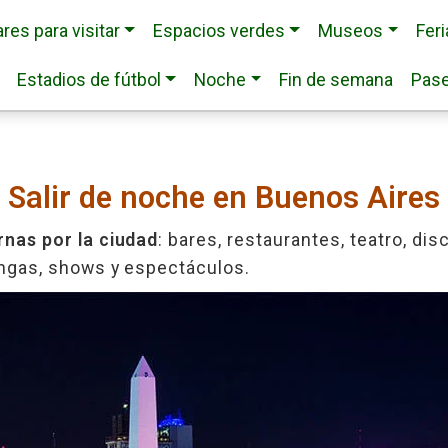
res para visitar
Espacios verdes
Museos
Fer
Estadios de fútbol
Noche
Fin de semana
Pase
Salir de noche en Buenos Aires
rnas por la ciudad
: bares, restaurantes, teatro, di
ongas, shows y espectáculos.