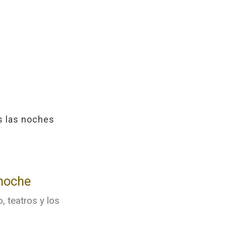
s las noches
 noche
, teatros y los