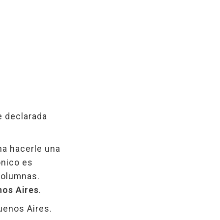
e declarada
ena hacerle una
tónico es
 columnas.
nos Aires
.
Buenos Aires.