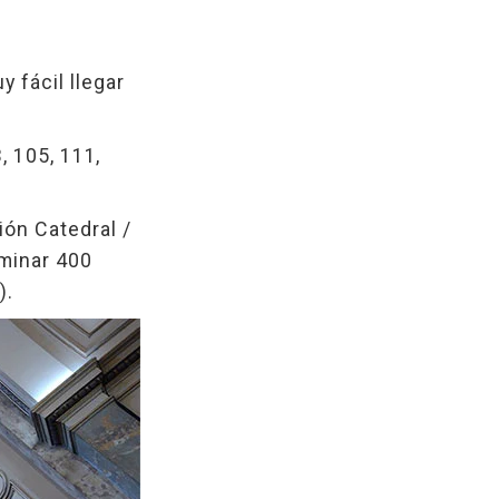
y fácil llegar
3, 105, 111,
ión Catedral /
aminar 400
).