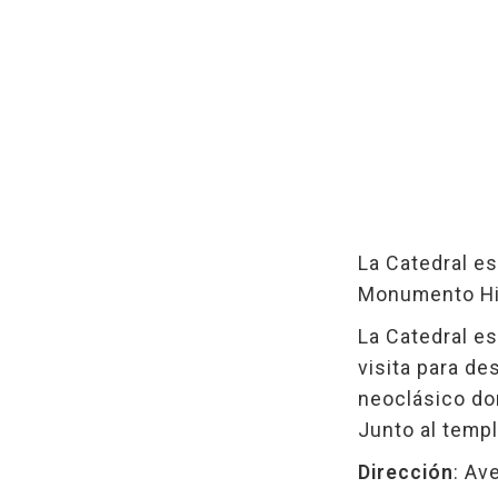
La Catedral es
Monumento His
La Catedral es
visita para des
neoclásico don
Junto al temp
Dirección
: Av