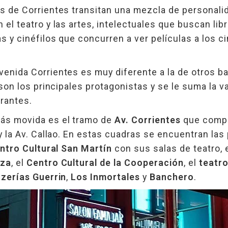
as de Corrientes transitan una mezcla de personal
 el teatro y las artes, intelectuales que buscan li
as y cinéfilos que concurren a ver películas a los c
enida Corrientes es muy diferente a la de otros bar
s son los principales protagonistas y se le suma la v
rantes.
ás movida es el tramo de
Av. Corrientes
que compr
 y la Av. Callao. En estas cuadras se encuentran las
ntro Cultural San Martín
con sus salas de teatro, 
aza
, el
Centro Cultural de la Cooperación
, el
teatr
zzerías Guerrin
,
Los Inmortales
y
Banchero
.