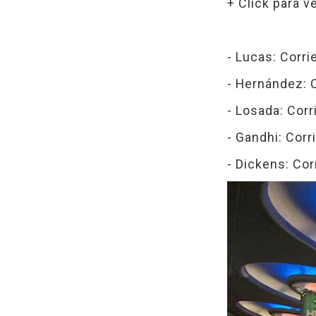
+ Click para v
- Lucas: Corr
- Hernández: 
- Losada: Cor
- Gandhi: Cor
- Dickens: Co