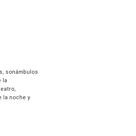
os, sonámbulos
 la
eatro,
e la noche y