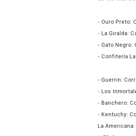
- Ouro Preto: 
- La Giralda: 
- Gato Negro:
- Confitería L
- Guerrin: Cor
- Los Inmortal
- Banchero: C
- Kentuchy: C
La Americana: