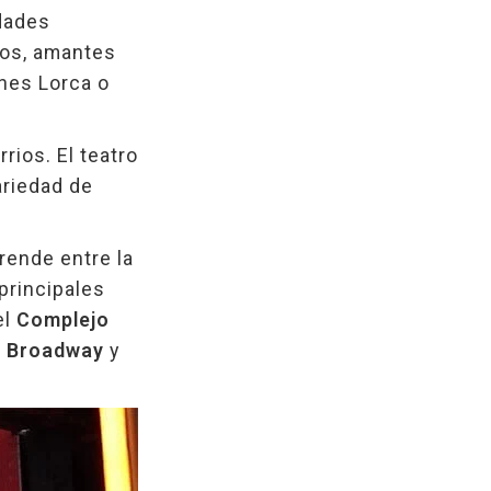
idades
bros, amantes
ines Lorca o
rios. El teatro
ariedad de
ende entre la
 principales
el
Complejo
o Broadway
y