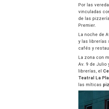
Por las vered
vinculadas con
de las pizzerí
Premier.
La noche de Av
y las librería
cafés y restau
La zona con m
Av. 9 de Julio
librerías, el
Ce
Teatral La Pl
las míticas
pi